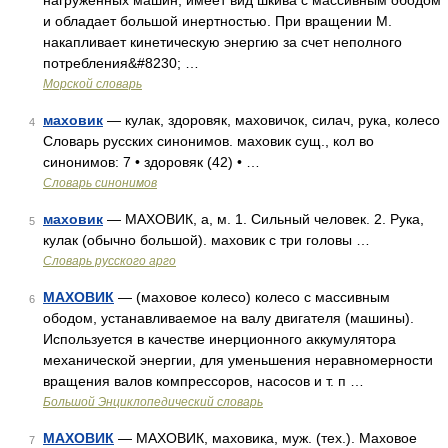
нагруженных машин; имеет вид шкива с массивным ободом
и обладает большой инертностью. При вращении М.
накапливает кинетическую энергию за счет неполного
потребления&#8230; …
Морской словарь
маховик
— кулак, здоровяк, маховичок, силач, рука, колесо
4
Словарь русских синонимов. маховик сущ., кол во
синонимов: 7 • здоровяк (42) • …
Словарь синонимов
маховик
— МАХОВИК, а, м. 1. Сильный человек. 2. Рука,
5
кулак (обычно большой). маховик с три головы …
Словарь русского арго
МАХОВИК
— (маховое колесо) колесо с массивным
6
ободом, устанавливаемое на валу двигателя (машины).
Используется в качестве инерционного аккумулятора
механической энергии, для уменьшения неравномерности
вращения валов компрессоров, насосов и т. п …
Большой Энциклопедический словарь
МАХОВИК
— МАХОВИК, маховика, муж. (тех.). Маховое
7